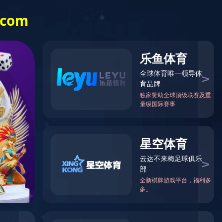
咨询电话
027-87345255
案例
联系我们