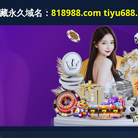
闻动态
产品展示
解决方案
OEM服务
工程